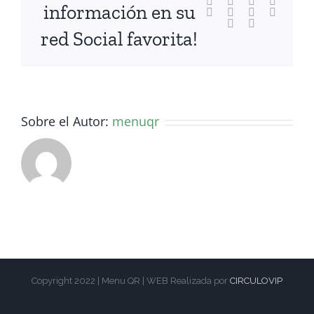
Facebook
X
Reddit
LinkedI
información en su
WhatsApp
Tumblr
Pinterest
Vk
Xing
Correo
red Social favorita!
electrónico
Sobre el Autor:
menuqr
Copyright 2022 | Menu QR | WEB Realizada por
CIRCULOVIP