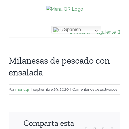
Saltar
al
contenido
Spanish
Anterior
Siguiente
Milanesas de pescado con
ensalada
en
Por
menuqr
|
septiembre 29, 2020
|
Comentarios desactivados
Milane
de
pesca
con
Comparta esta
ensala